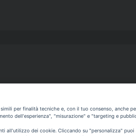
imili per finalità tecniche e, con il tuo consenso, anche per 
Curia Massa Marittima:
amento dell'esperienza", "misurazione" e "targeting e pubbli
P.zza Garibaldi 1 Tel: 0566 902039
i all'utilizzo dei cookie. Cliccando su "personalizza" puoi
Curia Piombino: