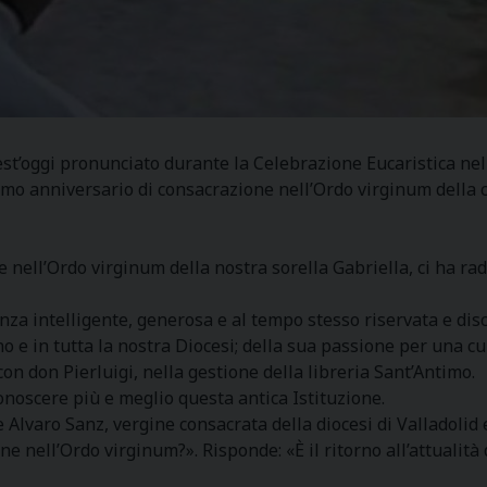
est’oggi pronunciato durante la Celebrazione Eucaristica n
simo anniversario di consacrazione nell’Ordo virginum della 
 nell’Ordo virginum della nostra sorella Gabriella, ci ha rad
a intelligente, generosa e al tempo stesso riservata e discr
 e in tutta la nostra Diocesi; della sua passione per una cul
n don Pierluigi, nella gestione della libreria Sant’Antimo.
onoscere più e meglio questa antica Istituzione.
varo Sanz, vergine consacrata della diocesi di Valladolid e
e nell’Ordo virginum?». Risponde: «È il ritorno all’attualit