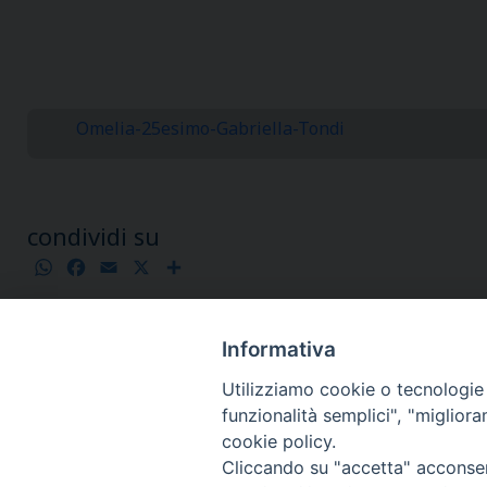
Omelia-25esimo-Gabriella-Tondi
condividi su
WhatsApp
Facebook
Email
X
Condividi
Informativa
Utilizziamo cookie o tecnologie s
funzionalità semplici", "miglior
cookie policy.
Cliccando su "accetta" acconsent