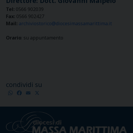
Direttore: Dott. Giovanni Malpelo
Tel:
0566 902039
Fax:
0566 902427
Mail:
archiviostorico@diocesimassamarittima.it
Orario
: su appuntamento
condividi su
WhatsApp
Facebook
Email
X
Condividi