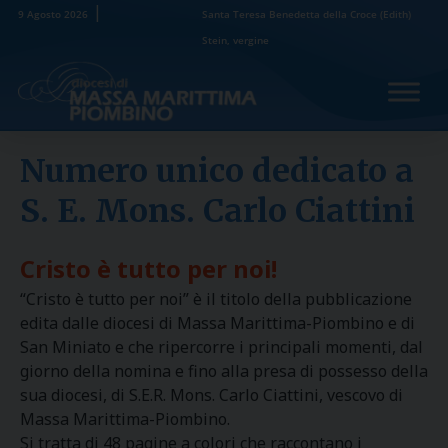
Skip
9 Agosto 2026
Santa Teresa Benedetta della Croce (Edith)
to
Stein, vergine
content
Numero unico dedicato a
S. E. Mons. Carlo Ciattini
Cristo è tutto per noi!
“Cristo è tutto per noi” è il titolo della pubblicazione
edita dalle diocesi di Massa Marittima-Piombino e di
San Miniato e che ripercorre i principali momenti, dal
giorno della nomina e fino alla presa di possesso della
sua diocesi, di S.E.R. Mons. Carlo Ciattini, vescovo di
Massa Marittima-Piombino.
Si tratta di 48 pagine a colori che raccontano i