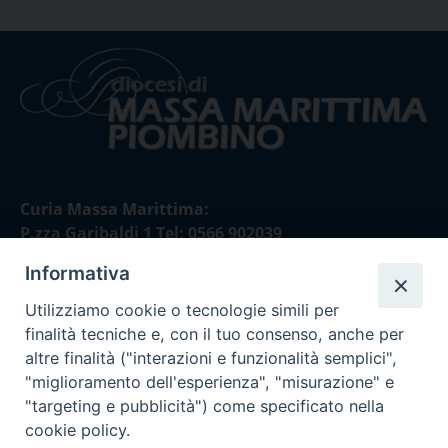
Curia Massa Marittima:
P.zza Garibaldi 1 Tel: 0566 902039
Informativa
Curia Piombino:
Via Don Minzoni,58/A Tel e Fax: 0565 32036
Utilizziamo cookie o tecnologie simili per
finalità tecniche e, con il tuo consenso, anche per
E-mail:
altre finalità ("interazioni e funzionalità semplici",
curia@diocesimassamarittima.it
"miglioramento dell'esperienza", "misurazione" e
"targeting e pubblicità") come specificato nella
SEGUICI SU
cookie policy.