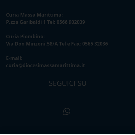
Curia Massa Marittima:
P.zza Garibaldi 1 Tel: 0566 902039
Curia Piombino:
Via Don Minzoni,58/A Tel e Fax: 0565 32036
E-mail:
curia@diocesimassamarittima.it
SEGUICI SU