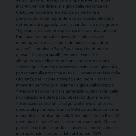
incontri, per condividere la gioia della vicinanza del
Cristo, per superare le distanze tra persone e
generazioni, e per rispondere con creatività alle sfide
del mondo di oggi, colpito dalla pandemia e dalle guerre.
“I giovani sono sempre speranza di una nuova unità per
l’umanità frammentata e divisa. Ma solo se hanno
memoria, solo se ascoltano i drammi e i sogni degli
anziani” – sottolinea Papa Francesco, chiedendo ai
giovani d’ispirarsi sia all’esempio di Maria che
all’esperienza delle persone anziane intorno a loro.
Il Messaggio è anche un caloroso invito a tutti giovani a
partecipare alla prossima XXXVII Giornata Mondiale della
Gioventù, che – come scrive il Santo Padre – sarà un
momento per ritrovare insieme “la gioia dell’abbraccio
fraterno tra i popoli e tra le generazioni, l’abbraccio della
riconciliazione e della pace, l’abbraccio di una nuova
fraternità missionaria”. In seguito al rinvio di un anno,
dovuto alla pandemia, questa GMG sarà celebrata in due
momenti distinti: il primo nella Solennità di Cristo Re, il 20
novembre di quest’anno, con celebrazioni nelle Chiese
particolari di tutto il mondo e, successivamente, a livello
internazionale a Lisbona, dal 1 al 6 agosto 2023.