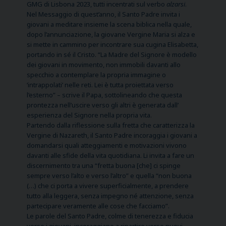
GMG di Lisbona 2023, tutti incentrati sul verbo
alzarsi
.
Nel Messaggio di quest’anno, il Santo Padre invita i
giovani a meditare insieme la scena biblica nella quale,
dopo l’annunciazione, la giovane Vergine Maria si alza e
si mette in cammino per incontrare sua cugina Elisabetta,
portando in sé il Cristo. “La Madre del Signore è modello
dei giovani in movimento, non immobili davanti allo
specchio a contemplare la propria immagine o
‘intrappolati’ nelle reti. Lei è tutta proiettata verso
l’esterno” – scrive il Papa, sottolineando che questa
prontezza nell’uscire verso gli altri è generata dall’
esperienza del Signore nella propria vita.
Partendo dalla riflessione sulla fretta che caratterizza la
Vergine di Nazareth, il Santo Padre incoraggia i giovani a
domandarsi quali atteggiamenti e motivazioni vivono
davanti alle sfide della vita quotidiana. Li invita a fare un
discernimento tra una “fretta buona [che] ci spinge
sempre verso l’alto e verso l’altro” e quella “non buona
(…) che ci porta a vivere superficialmente, a prendere
tutto alla leggera, senza impegno né attenzione, senza
partecipare veramente alle cose che facciamo”.
Le parole del Santo Padre, colme di tenerezza e fiducia
verso i giovani, incoraggiano a ripartire verso nuovi