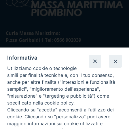
Curia Massa Marittima:
P.zza Garibaldi 1 Tel: 0566 902039
Curia Piombino:
Informativa
Via Don Minzoni,58/A Tel e Fax: 0565 32036
Utilizziamo cookie o tecnologie
E-mail:
simili per finalità tecniche e, con il tuo consenso,
curia@diocesimassamarittima.it
anche per altre finalità ("interazioni e funzionalità
semplici", "miglioramento dell'esperienza",
"misurazione" e "targeting e pubblicità") come
SEGUICI SU
specificato nella cookie policy.
Cliccando su "accetta" acconsenti all'utilizzo dei
cookie. Cliccando su "personalizza" puoi avere
maggiori informazioni sui cookie utilizzati e