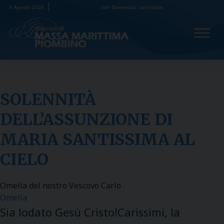
Skip
8 Agosto 2026
San Domenico, sacerdote
to
content
SOLENNITÀ
DELL’ASSUNZIONE DI
MARIA SANTISSIMA AL
CIELO
Omelia del nostro Vescovo Carlo
Omelia
Sia lodato Gesù Cristo!Carissimi, la