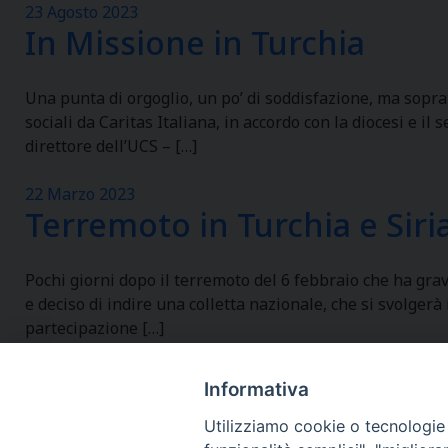
23 Agosto 2023
In Missione in Turchia
Una punta di orgoglio, un po’ di soddisfazione, ma sopra
sociali da Caritas Italiana, in accordo con la diocesi e 
direttore dell’UCS – […]
22 Marzo 2023
Terremoto in Turchia e Siri
Pochi giorni dopo il terremoto del 6 febbraio che ha gr
e deciso di indire una colletta nazionale, che si svolger
partecipazione […]
Informativa
Utilizziamo cookie o tecnologie s