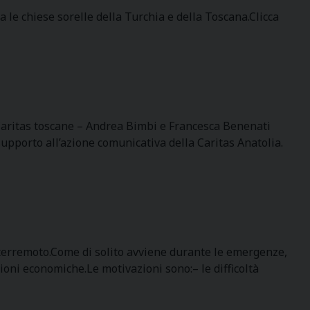
 le chiese sorelle della Turchia e della Toscana.Clicca
e Caritas toscane – Andrea Bimbi e Francesca Benenati
 supporto all’azione comunicativa della Caritas Anatolia.
l terremoto.Come di solito avviene durante le emergenze,
zioni economiche.Le motivazioni sono:– le difficoltà