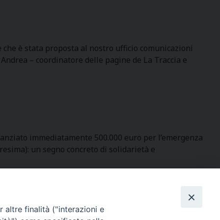
 che è stata proposta al nostro ufficio comunicazioni
, Andrea – coordinatore delle pagine de La Traccia e
a stanziato immediatamente 500.000 euro per l’emergenza
aresima): un segno concreto di solidarietà e
altre finalità ("interazioni e
SEGUICI SU