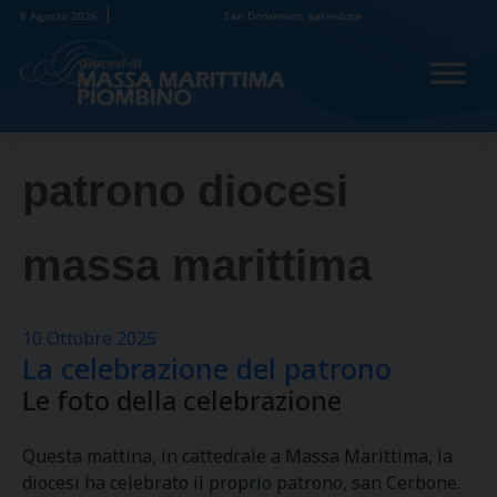
Skip
8 Agosto 2026
San Domenico, sacerdote
to
content
patrono diocesi
massa marittima
10 Ottobre 2025
La celebrazione del patrono
Le foto della celebrazione
Questa mattina, in cattedrale a Massa Marittima, la
diocesi ha celebrato il proprio patrono, san Cerbone.