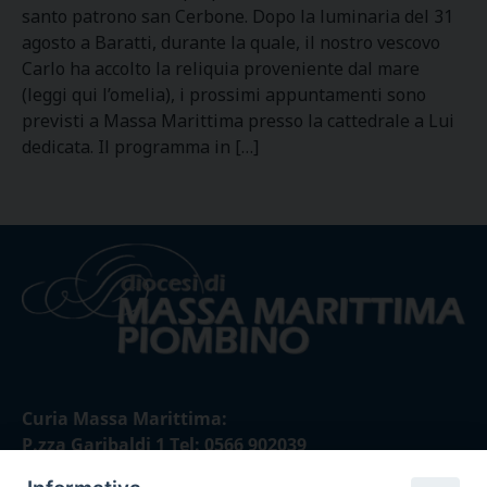
santo patrono san Cerbone. Dopo la luminaria del 31
agosto a Baratti, durante la quale, il nostro vescovo
Carlo ha accolto la reliquia proveniente dal mare
(leggi qui l’omelia), i prossimi appuntamenti sono
previsti a Massa Marittima presso la cattedrale a Lui
dedicata. Il programma in […]
Curia Massa Marittima:
P.zza Garibaldi 1 Tel: 0566 902039