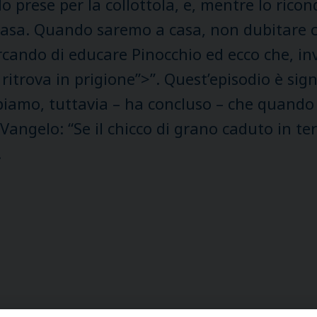
lo prese per la collottola, e, mentre lo rico
sa. Quando saremo a casa, non dubitare ch
rcando di educare Pinocchio ed ecco che, in
ritrova in prigione”>”. Quest’episodio è sig
ppiamo, tuttavia – ha concluso – che quando
Vangelo: “Se il chicco di grano caduto in t
.