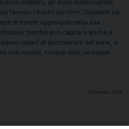
nduceva indietro, gli disse tentennando
e faremo i nostri conti!>>. Gambelli ha
vece di essere approvato nella sua
nificativo “perché può capitare anche a
 siamo capaci di perseverare nel bene, si
erra non muore, rimane solo; se invece
10 Ottobre 2024