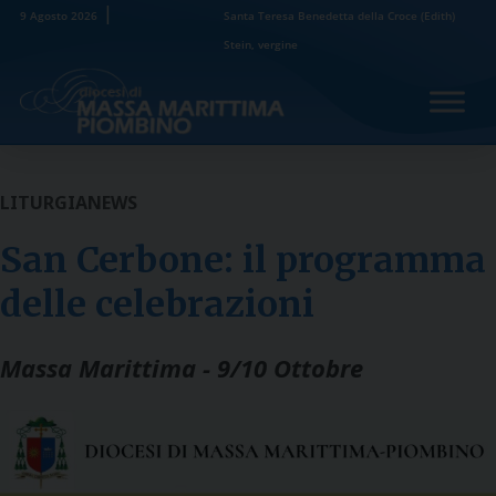
Skip
9 Agosto 2026
Santa Teresa Benedetta della Croce (Edith)
to
Stein, vergine
content
LITURGIA
NEWS
San Cerbone: il programma
delle celebrazioni
Massa Marittima - 9/10 Ottobre