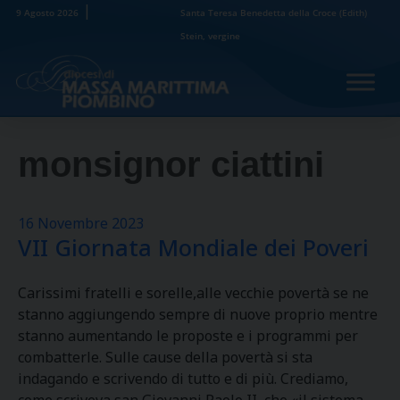
Skip
9 Agosto 2026
Santa Teresa Benedetta della Croce (Edith)
to
Stein, vergine
content
monsignor ciattini
16 Novembre 2023
VII Giornata Mondiale dei Poveri
Carissimi fratelli e sorelle,alle vecchie povertà se ne
stanno aggiungendo sempre di nuove proprio mentre
stanno aumentando le proposte e i programmi per
combatterle. Sulle cause della povertà si sta
indagando e scrivendo di tutto e di più. Crediamo,