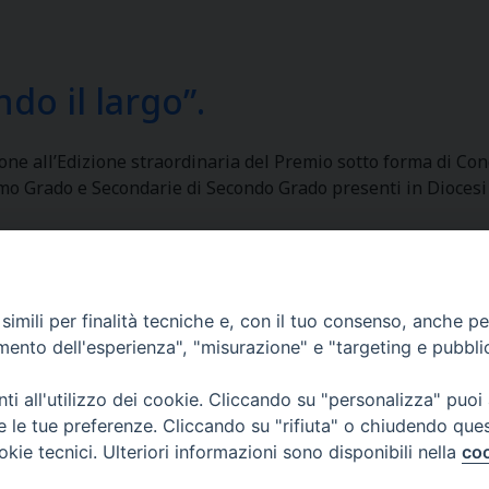
do il largo”.
zione all’Edizione straordinaria del Premio sotto forma di C
imo Grado e Secondarie di Secondo Grado presenti in Diocesi 
imili per finalità tecniche e, con il tuo consenso, anche per 
Curia Massa Marittima:
amento dell'esperienza", "misurazione" e "targeting e pubbli
P.zza Garibaldi 1 Tel: 0566 902039
i all'utilizzo dei cookie. Cliccando su "personalizza" puoi
Curia Piombino:
re le tue preferenze. Cliccando su "rifiuta" o chiudendo que
Via Don Minzoni,58/A Tel e Fax: 0565 32036
okie tecnici. Ulteriori informazioni sono disponibili nella
coo
E-mail: