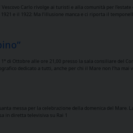
 Vescovo Carlo rivolge ai turisti e alla comunità per l’esta
921 e il 1922: Ma l’illusione manca e ci riporta il temponel
bino”
1° di Ottobre alle ore 21,00 presso la sala consiliare del C
rafico dedicato a tutti, anche per chi il Mare non l’ha mai 
a santa messa per la celebrazione della domenica del Mare. 
 in diretta televisiva su Rai 1