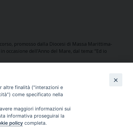
oncorso, promosso dalla Diocesi di Massa Marittima-
in occasione dell’Anno del Mare, dal tema: “Ed io
altre finalità ("interazioni e
SEGUICI SU
cità") come specificato nella
 avere maggiori informazioni sui
sta informativa proseguirai la
kie policy
completa.