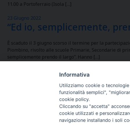
11.00 a Portoferraio (Isola […]
23 Giugno 2022
“Ed io, semplicemente, pren
È scaduto il 3 giugno scorso il termine per la partecipa
Piombino, rivolto alle scuole Primarie, Secondarie di pr
semplicemente prendo il largo”. Hanno […]
Informativa
Utilizziamo cookie o tecnologie s
funzionalità semplici", "miglior
cookie policy.
Cliccando su "accetta" acconsent
cookie utilizzati e personalizza
navigazione installando i soli co