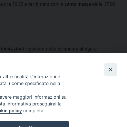
lle ore 10.30 e terminerà con la santa messa delle 17.00.
indicazioni riportate nella locandina allegata.
altre finalità ("interazioni e
SEGUICI SU
cità") come specificato nella
 avere maggiori informazioni sui
sta informativa proseguirai la
kie policy
completa.