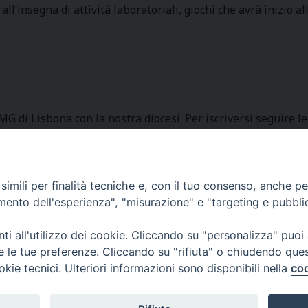
l’insegna di attività laboratoriali, giochi che avrà inizio a
G di Lisbona con la nostra diocesi. Per iscriversi seguire le 
imili per finalità tecniche e, con il tuo consenso, anche per 
Curia Massa Marittima:
amento dell'esperienza", "misurazione" e "targeting e pubbli
P.zza Garibaldi 1 Tel: 0566 902039
i all'utilizzo dei cookie. Cliccando su "personalizza" puoi
Curia Piombino:
re le tue preferenze. Cliccando su "rifiuta" o chiudendo que
Via Don Minzoni,58/A Tel e Fax: 0565 32036
okie tecnici. Ulteriori informazioni sono disponibili nella
coo
E-mail:
curia@diocesimassamarittima.it