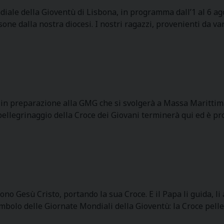
ondiale della Gioventù di Lisbona, in programma dall’1 al 6 
sone dalla nostra diocesi. I nostri ragazzi, provenienti da va
n preparazione alla GMG che si svolgerà a Massa Marittima n
llegrinaggio della Croce dei Giovani terminerà qui ed è pro
no Gesù Cristo, portando la sua Croce. E il Papa li guida, 
imbolo delle Giornate Mondiali della Gioventù: la Croce pel