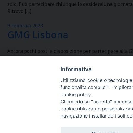
solo! Può partecipare chiunque lo desidera!Una giornata al
Ritrovo […]
9 Febbraio 2023
GMG Lisbona
Ancora pochi posti a disposizione per partecipare alla GM
Informativa
Utilizziamo cookie o tecnologie s
funzionalità semplici", "miglior
cookie policy.
Cliccando su "accetta" acconsent
cookie utilizzati e personalizza
navigazione installando i soli co