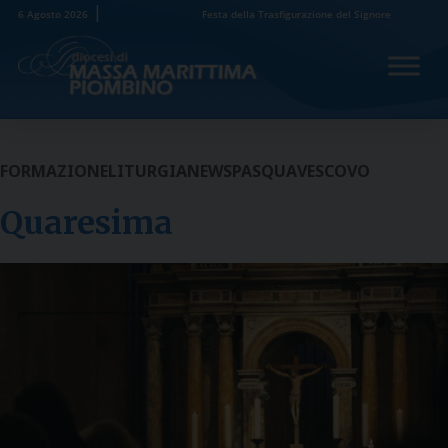
Skip
6 Agosto 2026
Festa della Trasfigurazione del Signore
to
content
FORMAZIONE
LITURGIA
NEWS
PASQUA
VESCOVO
Quaresima