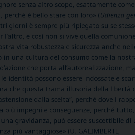
Signore senza altro scopo, esattamente come
 perché è bello stare con loro» (
Udienza ge
stri giorni è sempre più ripiegato su se stes
’altro, e così non si vive quella comunione 
ostra vita robustezza e sicurezza anche nelle
o in una cultura del consumo come la nostra
a d’azione che porta all’autorealizzazione, m
he le identità possono essere indossate e sc
ora che questa trama illusoria della libertà 
”astensione dalla scelta”, perché dove i rap
a più impegni e conseguenze, perché tutto, 
di una gravidanza, può essere suscettibile d
enza più vantaggiose» (U. GALIMBERTI,