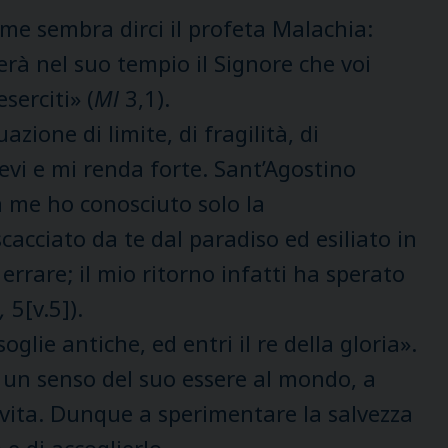
ome sembra dirci il profeta Malachia:
rà nel suo tempio il Signore che voi
serciti» (
Ml
3,1).
ione di limite, di fragilità, di
levi e mi renda forte. Sant’Agostino
a me ho conosciuto solo la
cacciato da te dal paradiso ed esiliato in
rrare; il mio ritorno infatti ha sperato
,
5[v.5]).
oglie antiche, ed entri il re della gloria».
e un senso del suo essere al mondo, a
 vita. Dunque a sperimentare la salvezza