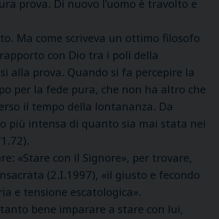
ra prova. Di nuovo l’uomo è travolto e
o. Ma come scriveva un ottimo filosofo
apporto con Dio tra i poli della
si alla prova. Quando si fa percepire la
mpo per la fede pura, che non ha altro che
verso il tempo della lontananza. Da
o più intensa di quanto sia mai stata nei
1.72).
: «Stare con il Signore», per trovare,
sacrata (2.I.1997), «il giusto e fecondo
ria e tensione escatologica».
a tanto bene imparare a stare con lui,