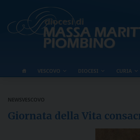
Skip
to
content
VESCOVO
DIOCESI
CURIA
NEWS
VESCOVO
Giornata della Vita consac