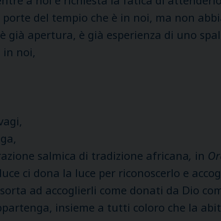
re a noi è richiesta la fatica di attenderlo 
porte del tempio che è in noi, ma non abbiam
è già apertura, è già esperienza di uno spala
 in noi,
vagi,
nga,
razione salmica di tradizione africana
,
in
Or
luce ci dona la luce per riconoscerlo e accogl
i esorta ad accoglierli come donati da Dio c
appartenga, insieme a tutti coloro che la abi