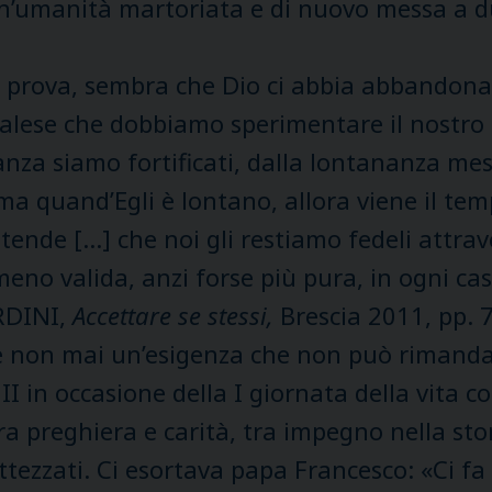
un’umanità martoriata e di nuovo messa a du
 prova, sembra che Dio ci abbia abbandonat
palese che dobbiamo sperimentare il nostro r
anza siamo fortificati, dalla lontananza mes
; ma quand’Egli è lontano, allora viene il te
ttende […] che noi gli restiamo fedeli attra
no valida, anzi forse più pura, in ogni cas
ARDINI,
Accettare se stessi,
Brescia 2011, pp. 7
 non mai un’esigenza che non può rimandare
in occasione della I giornata della vita con
ra preghiera e carità, tra impegno nella sto
battezzati. Ci esortava papa Francesco: «Ci f