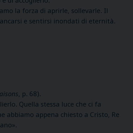
e di accoglierlo.
o la forza di aprirle, sollevarle. Il
ncarsi e sentirsi inondati di eternità.
aisons
, p. 68).
ierlo. Quella stessa luce che ci fa
ome abbiamo appena chiesto a Cristo, Re
tano».