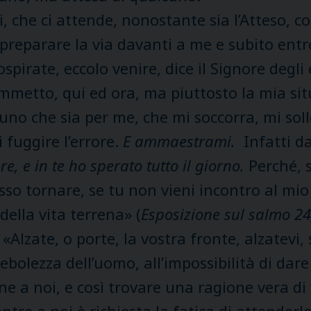
, che ci attende, nonostante sia l’Atteso, c
eparare la via davanti a me e subito entre
ospirate, eccolo venire, dice il Signore degli e
etto, qui ed ora, ma piuttosto la mia situaz
cuno che sia per me, che mi soccorra, mi sol
fuggire l’errore.
E ammaestrami.
Infatti d
re, e in te ho sperato tutto il giorno.
Perché, s
 tornare, se tu non vieni incontro al mio e
della vita terrena» (
Esposizione sul salmo
24
Alzate, o porte, la vostra fronte, alzatevi, s
bolezza dell’uomo, all’impossibilità di dar
e a noi, e così trovare una ragione vera di