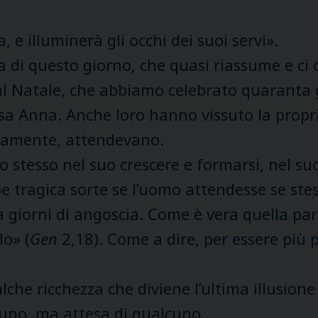
 e illuminerà gli occhi dei suoi servi».
a di questo giorno, che quasi riassume e ci o
al Natale, che abbiamo celebrato quaranta g
ssa Anna. Anche loro hanno vissuto la propr
enamente, attendevano.
o stesso nel suo crescere e formarsi, nel suo 
tragica sorte se l’uomo attendesse se stess
giorni di angoscia. Come è vera quella paro
lo» (
Gen
2,18). Come a dire, per essere più p
che ricchezza che diviene l’ultima illusione 
suno, ma attesa di qualcuno.