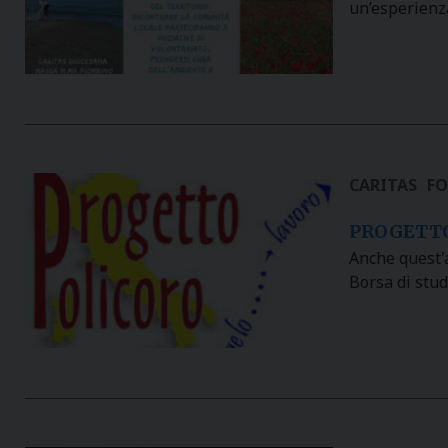
​un’esperienza
CARITAS
F
PROGETTO
Anche quest'a
Borsa di stud