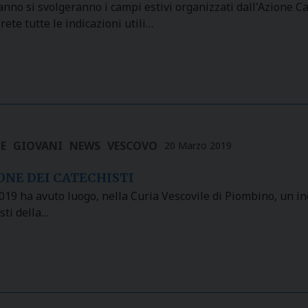
nno si svolgeranno i campi estivi organizzati dall'Azione Cat
rete tutte le indicazioni utili…
E
GIOVANI
NEWS
VESCOVO
20 Marzo 2019
NE DEI CATECHISTI
019 ha avuto luogo, nella Curia Vescovile di Piombino, un in
isti della…