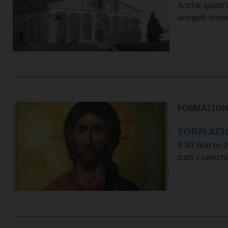
Anche quest'a
allegati trove
FORMAZION
FORMAZIO
Il 07 marzo 2
tutti i catech