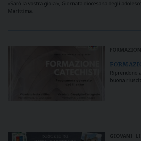
«Sarò la vostra gioia!», Giornata diocesana degli adoles
Marittima.
FORMAZION
FORMAZIO
Riprendono an
buona riuscit
GIOVANI
L