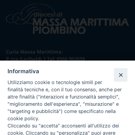
Curia Massa Marittima:
P.zza Garibaldi 1 Tel: 0566 902039
Informativa
Curia Piombino:
Via Don Minzoni,58/A Tel e Fax: 0565 32036
Utilizziamo cookie o tecnologie simili per
finalità tecniche e, con il tuo consenso, anche per
E-mail:
altre finalità ("interazioni e funzionalità semplici",
curia@diocesimassamarittima.it
"miglioramento dell'esperienza", "misurazione" e
"targeting e pubblicità") come specificato nella
SEGUICI SU
cookie policy.
Cliccando su "accetta" acconsenti all'utilizzo dei
cookie. Cliccando su "personalizza" puoi avere