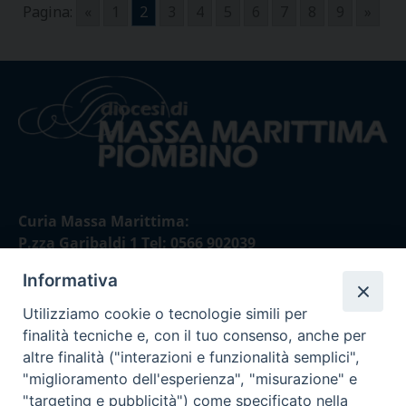
Pagina:
«
1
2
3
4
5
6
7
8
9
»
Curia Massa Marittima:
P.zza Garibaldi 1 Tel: 0566 902039
Informativa
Curia Piombino:
Via Don Minzoni,58/A Tel e Fax: 0565 32036
Utilizziamo cookie o tecnologie simili per
finalità tecniche e, con il tuo consenso, anche per
E-mail:
altre finalità ("interazioni e funzionalità semplici",
curia@diocesimassamarittima.it
"miglioramento dell'esperienza", "misurazione" e
"targeting e pubblicità") come specificato nella