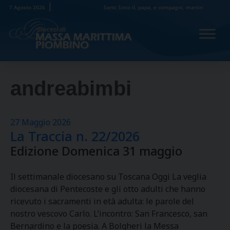
Skip
7 Agosto 2026
Santi Sisto II, papa, e compagni, martiri
to
content
andreabimbi
27 Maggio 2026
La Traccia n. 22/2026
Edizione Domenica 31 maggio
Il settimanale diocesano su Toscana Oggi La veglia
diocesana di Pentecoste e gli otto adulti che hanno
ricevuto i sacramenti in età adulta: le parole del
nostro vescovo Carlo. L’incontro: San Francesco, san
Bernardino e la poesia. A Bolgheri la Messa