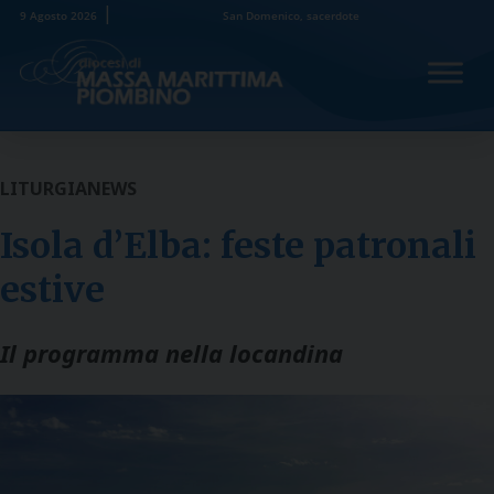
Skip
9 Agosto 2026
San Domenico, sacerdote
to
content
LITURGIA
NEWS
Isola d’Elba: feste patronali
estive
Il programma nella locandina