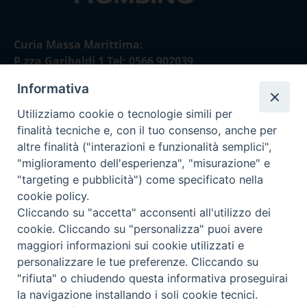
Curia Massa Marittima:
P.zza Garibaldi 1 Tel: 0566 902039
Informativa
Curia Piombino:
Via Don Minzoni,58/A Tel e Fax: 0565 32036
Utilizziamo cookie o tecnologie simili per
finalità tecniche e, con il tuo consenso, anche per
E-mail:
altre finalità ("interazioni e funzionalità semplici",
curia@diocesimassamarittima.it
"miglioramento dell'esperienza", "misurazione" e
"targeting e pubblicità") come specificato nella
SEGUICI SU
cookie policy.
Cliccando su "accetta" acconsenti all'utilizzo dei
cookie. Cliccando su "personalizza" puoi avere
maggiori informazioni sui cookie utilizzati e
personalizzare le tue preferenze. Cliccando su
Privacy policy - trasparenza
"rifiuta" o chiudendo questa informativa proseguirai
la navigazione installando i soli cookie tecnici.