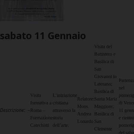
sabato
11
Gennaio
Visita del
Battistero e
Basilica di
San
Giovanni in
Partenz
Laterano;
nel
Basilica di
Visita
L’iniziazione
pomerig
Relatore:
Santa Maria
formativa a
cristiana
di Vene
Mons.
Maggiore;
Descrizione:
–
Roma –
attraverso la
11 genn
Andrea
Basilica di
Formazione
storia
e rientro
Lonardo
San
Catechisti
dell’arte.
pomerig
Clemente
del saba