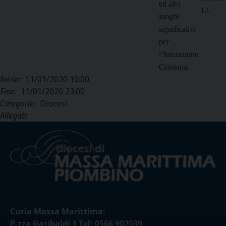
ed altri
12.
luoghi
significativi
per
l’Iniziazione
Cristiana.
Inizio:
11/01/2020 10:00
Fine:
11/01/2020 23:00
Categorie:
Diocesi
Allegati:
Curia Massa Marittima:
P.zza Garibaldi 1 Tel: 0566 902039