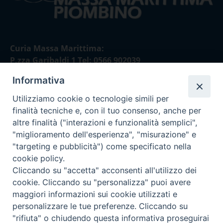
Curia Massa Marittima:
P.zza Garibaldi 1 Tel: 0566 902039
Informativa
Curia Piombino:
Via Don Minzoni,58/A Tel e Fax: 0565 32036
Utilizziamo cookie o tecnologie simili per
finalità tecniche e, con il tuo consenso, anche per
E-mail:
altre finalità ("interazioni e funzionalità semplici",
curia@diocesimassamarittima.it
"miglioramento dell'esperienza", "misurazione" e
"targeting e pubblicità") come specificato nella
SEGUICI SU
cookie policy.
Cliccando su "accetta" acconsenti all'utilizzo dei
cookie. Cliccando su "personalizza" puoi avere
maggiori informazioni sui cookie utilizzati e
personalizzare le tue preferenze. Cliccando su
Privacy policy - trasparenza
"rifiuta" o chiudendo questa informativa proseguirai