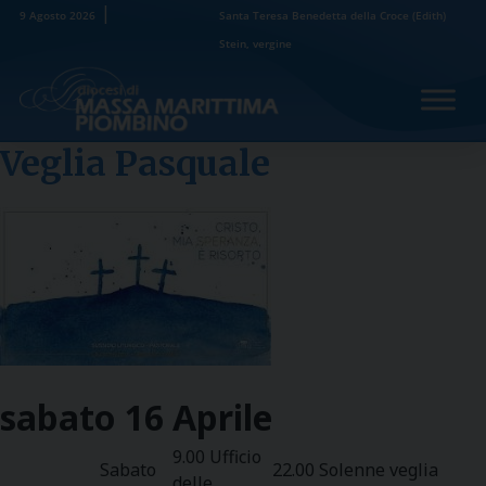
Skip
9 Agosto 2026
Santa Teresa Benedetta della Croce (Edith)
to
Stein, vergine
content
Veglia Pasquale
sabato
16
Aprile
9.00 Ufficio
Sabato
22.00 Solenne veglia
delle