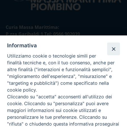
Curia Massa Marittima:
P.zza Garibaldi 1 Tel: 0566 902039
Informativa
Curia Piombino:
Via Don Minzoni,58/A Tel e Fax: 0565 32036
Utilizziamo cookie o tecnologie simili per
finalità tecniche e, con il tuo consenso, anche per
E-mail:
altre finalità ("interazioni e funzionalità semplici",
curia@diocesimassamarittima.it
"miglioramento dell'esperienza", "misurazione" e
"targeting e pubblicità") come specificato nella
SEGUICI SU
cookie policy.
Cliccando su "accetta" acconsenti all'utilizzo dei
cookie. Cliccando su "personalizza" puoi avere
maggiori informazioni sui cookie utilizzati e
personalizzare le tue preferenze. Cliccando su
Privacy policy - trasparenza
"rifiuta" o chiudendo questa informativa proseguirai