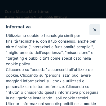
Curia Massa Marittima:
P.zza Garibaldi 1 Tel: 0566 902039
Informativa
Curia Piombino:
Via Don Minzoni,58/A Tel e Fax: 0565 32036
Utilizziamo cookie o tecnologie simili per
finalità tecniche e, con il tuo consenso, anche per
E-mail:
altre finalità ("interazioni e funzionalità semplici",
curia@diocesimassamarittima.it
"miglioramento dell'esperienza", "misurazione" e
"targeting e pubblicità") come specificato nella
SEGUICI SU
cookie policy.
Cliccando su "accetta" acconsenti all'utilizzo dei
cookie. Cliccando su "personalizza" puoi avere
maggiori informazioni sui cookie utilizzati e
personalizzare le tue preferenze. Cliccando su
Privacy policy - trasparenza
"rifiuta" o chiudendo questa informativa proseguirai
la navigazione installando i soli cookie tecnici.
Preferenze Cookie
Ulteriori informazioni sono disponibili nella
cookie
© 2024 Diocesi di Massa Marittima - Piombino