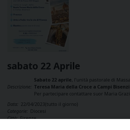
sabato
22
Aprile
Sabato 22 aprile
, l’unità pastorale di Mass
Descrizione:
Teresa Maria della Croce a Campi Bisenz
Per partecipare contattare suor Maria Grazi
Data:
22/04/2023
(tutto il giorno)
Categorie:
Diocesi
Città:
Firenze
Regione:
Toscana