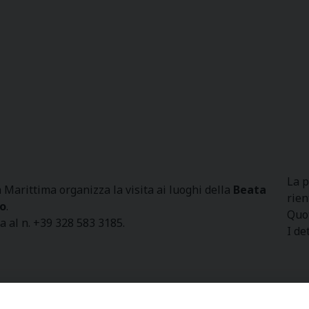
La p
a Marittima organizza la visita ai luoghi della
Beata
rien
io
.
Quot
a al n. +39 328 583 3185.
I de