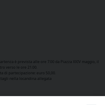
artenza è prevista alle ore 7.00 da Piazza XXIV maggio, il
tro verso le ore 21.00.
a di partecipazione: euro 50,00.
ttagli nella locandina allegata