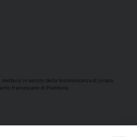
 mettersi in ascolto della testimonianza di Jonata,
vento francescano di Piombino.