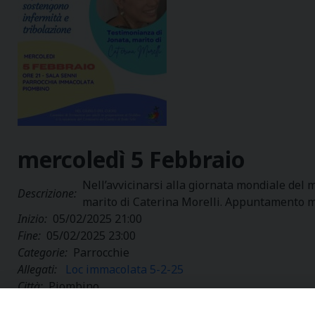
mercoledì
5
Febbraio
Nell’avvicinarsi alla giornata mondiale del 
Descrizione:
marito di Caterina Morelli. Appuntamento me
Inizio:
05/02/2025 21:00
Fine:
05/02/2025 23:00
Categorie:
Parrocchie
Allegati:
Loc immacolata 5-2-25
Città:
Piombino
Regione:
Toscana