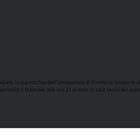
malato, la parrocchia dell’Immacolata di Piombino propone di
rcoledì 5 febbraio alle ore 21 presso la sala Senni del con