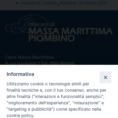
locandina_Suicidio_Assistito_18 marzo 2025
Curia Massa Marittima:
P.zza Garibaldi 1 Tel: 0566 902039
Informativa
Curia Piombino:
Via Don Minzoni,58/A Tel e Fax: 0565 32036
Utilizziamo cookie o tecnologie simili per
finalità tecniche e, con il tuo consenso, anche per
E-mail:
altre finalità ("interazioni e funzionalità semplici",
curia@diocesimassamarittima.it
"miglioramento dell'esperienza", "misurazione" e
"targeting e pubblicità") come specificato nella
SEGUICI SU
cookie policy.