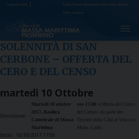
Skip
9 Agosto 2026
Santa Teresa Benedetta della Croce (Edith)
to
Stein, vergine
content
SOLENNITÀ DI SAN
CERBONE – OFFERTA DEL
CERO E DEL CENSO
martedì
10
Ottobre
Martedì 10 ottobre
ore 17.00
«Offerta del Cero e
2017, Basilica
del Censo» da parte dei
Descrizione:
–
Cattedrale di Massa
Terzieri della Città al Vescovo
Marittima
Mons. Carlo.
Inizio:
10/10/2017 17:00