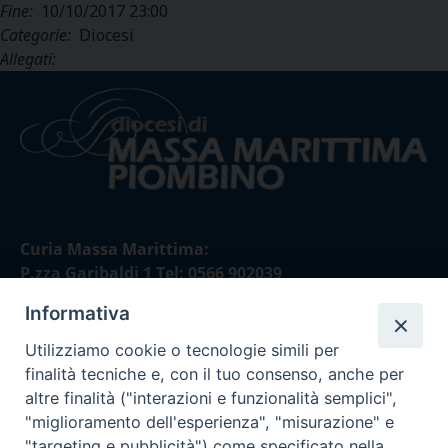
Fine:
10/10/2017 23:00
Categorie:
Diocesi
Allegati:
Curia Massa Marittima:
P.zza Garibaldi 1 Tel: 0566 902039
Informativa
Curia Piombino:
Via Don Minzoni,58/A Tel e Fax: 0565 32036
Utilizziamo cookie o tecnologie simili per
finalità tecniche e, con il tuo consenso, anche per
E-mail:
altre finalità ("interazioni e funzionalità semplici",
curia@diocesimassamarittima.it
"miglioramento dell'esperienza", "misurazione" e
"targeting e pubblicità") come specificato nella