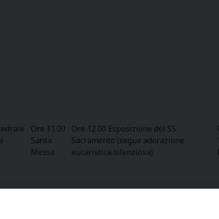
tedrale
Ore 11.00
Ore 12.00 Esposizione del SS
a
Santa
Sacramento (segue adorazione
Messa
eucaristica silenziosa)