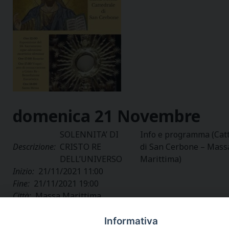
domenica
21
Novembre
SOLENNITA’ DI
Info e programma (Cat
Descrizione:
CRISTO RE
di San Cerbone – Mass
DELL’UNIVERSO
Marittima)
Inizio:
21/11/2021 11:00
Fine:
21/11/2021 19:00
Città:
Massa Marittima
Regione:
Toscana
Paese:
Italia
Informativa