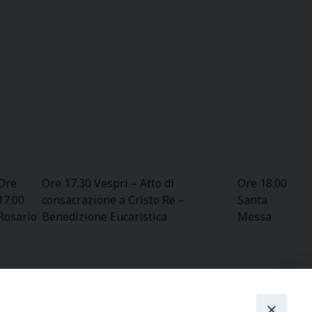
Ore
Ore 17.30 Vespri – Atto di
Ore 18.00
17.00
consacrazione a Cristo Re –
Santa
Rosario
Benedizione Eucaristica
Messa