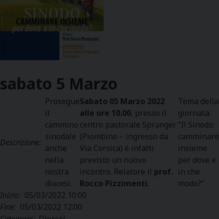
sabato
5
Marzo
Prosegue
Sabato 05 Marzo 2022
Tema della
il
alle ore 10.00
, presso il
giornata:
cammino
centro pastorale Spranger
“Il Sinodo:
sinodale
(Piombino – ingresso da
camminare
Descrizione:
anche
Via Corsica) è infatti
insieme
nella
previsto un nuovo
per dove e
nostra
incontro. Relatore il
prof.
in che
diocesi.
Rocco Pizzimenti
.
modo?”
Inizio:
05/03/2022 10:00
Fine:
05/03/2022 12:00
Categorie:
Diocesi