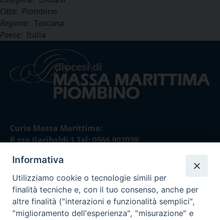
Città:
Piombino
Regione:
Toscana
Paese:
Italia
Curia Massa Marittima:
P.zza Garibaldi 1 Tel: 0566 902039
Informativa
Curia Piombino:
Via Don Minzoni,58/A Tel e Fax: 0565 32036
Utilizziamo cookie o tecnologie simili per
finalità tecniche e, con il tuo consenso, anche per
E-mail:
altre finalità ("interazioni e funzionalità semplici",
curia@diocesimassamarittima.it
"miglioramento dell'esperienza", "misurazione" e