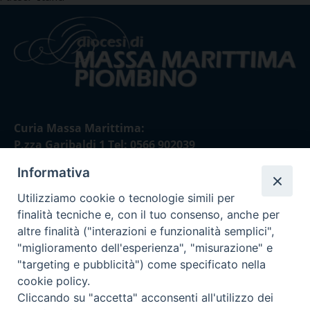
Curia Massa Marittima:
P.zza Garibaldi 1 Tel: 0566 902039
Informativa
Curia Piombino:
Via Don Minzoni,58/A Tel e Fax: 0565 32036
Utilizziamo cookie o tecnologie simili per
finalità tecniche e, con il tuo consenso, anche per
E-mail:
altre finalità ("interazioni e funzionalità semplici",
curia@diocesimassamarittima.it
"miglioramento dell'esperienza", "misurazione" e
"targeting e pubblicità") come specificato nella
SEGUICI SU
cookie policy.
Cliccando su "accetta" acconsenti all'utilizzo dei