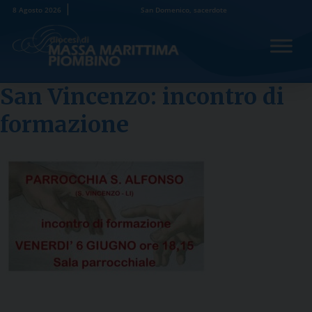
Skip
8 Agosto 2026
San Domenico, sacerdote
to
content
San Vincenzo: incontro di
formazione