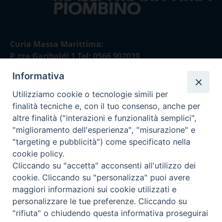
Curia Massa Marittima:
P.zza Garibaldi 1 Tel: 0566 902039
Informativa
Curia Piombino:
Via Don Minzoni,58/A Tel e Fax: 0565 32036
Utilizziamo cookie o tecnologie simili per
finalità tecniche e, con il tuo consenso, anche per
E-mail:
altre finalità ("interazioni e funzionalità semplici",
curia@diocesimassamarittima.it
"miglioramento dell'esperienza", "misurazione" e
"targeting e pubblicità") come specificato nella
SEGUICI SU
cookie policy.
Cliccando su "accetta" acconsenti all'utilizzo dei
cookie. Cliccando su "personalizza" puoi avere
maggiori informazioni sui cookie utilizzati e
personalizzare le tue preferenze. Cliccando su
Privacy policy - trasparenza
"rifiuta" o chiudendo questa informativa proseguirai