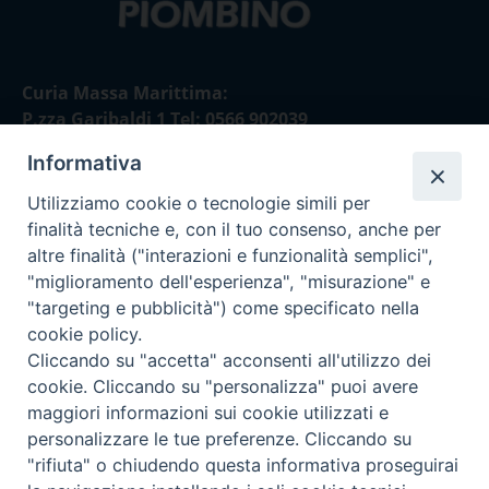
Curia Massa Marittima:
P.zza Garibaldi 1 Tel: 0566 902039
Informativa
Curia Piombino:
Via Don Minzoni,58/A Tel e Fax: 0565 32036
Utilizziamo cookie o tecnologie simili per
finalità tecniche e, con il tuo consenso, anche per
E-mail:
altre finalità ("interazioni e funzionalità semplici",
curia@diocesimassamarittima.it
"miglioramento dell'esperienza", "misurazione" e
"targeting e pubblicità") come specificato nella
SEGUICI SU
cookie policy.
Cliccando su "accetta" acconsenti all'utilizzo dei
cookie. Cliccando su "personalizza" puoi avere
maggiori informazioni sui cookie utilizzati e
personalizzare le tue preferenze. Cliccando su
Privacy policy - trasparenza
"rifiuta" o chiudendo questa informativa proseguirai