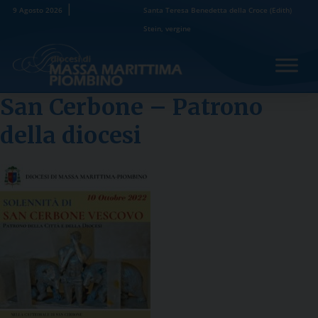
Skip
9 Agosto 2026
Santa Teresa Benedetta della Croce (Edith)
to
Stein, vergine
content
San Cerbone – Patrono
della diocesi