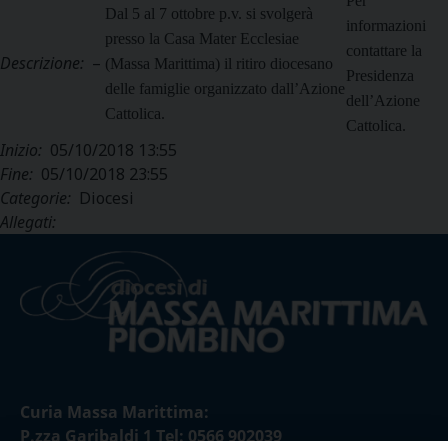
Per
Dal 5 al 7 ottobre p.v. si svolgerà
informazioni
presso la Casa Mater Ecclesiae
contattare la
Descrizione:
–
(Massa Marittima) il ritiro diocesano
Presidenza
delle famiglie organizzato dall’Azione
dell’Azione
Cattolica.
Cattolica.
Inizio:
05/10/2018 13:55
Fine:
05/10/2018 23:55
Categorie:
Diocesi
Allegati:
Curia Massa Marittima:
P.zza Garibaldi 1 Tel: 0566 902039