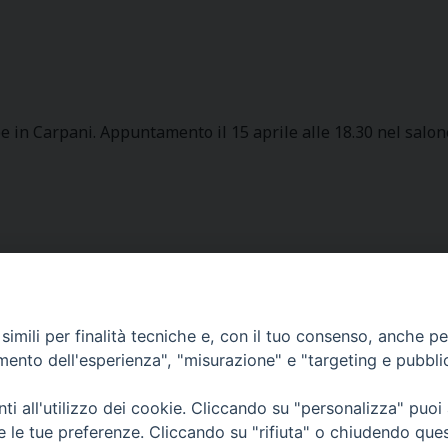
 in Carpani. Appuntamento il 15 aprile alle 18.30 nel salon
Curia Massa Marittima:
imili per finalità tecniche e, con il tuo consenso, anche per 
P.zza Garibaldi 1 Tel: 0566 902039
amento dell'esperienza", "misurazione" e "targeting e pubbli
Curia Piombino:
i all'utilizzo dei cookie. Cliccando su "personalizza" puoi
Via Don Minzoni,58/A Tel e Fax: 0565 32036
re le tue preferenze. Cliccando su "rifiuta" o chiudendo que