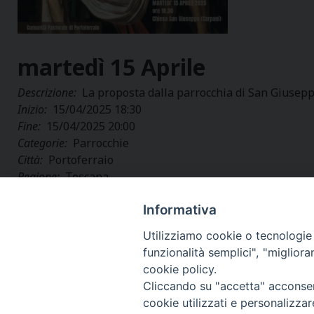
martedì
15
Aprile
Descrizione:
La proposta dalla parrocchia di San Giuseppe
Inizio:
15/04/2025 18:30
Fine:
15/04/2025 20:00
Categorie:
Parrocchie
Città:
Portoferraio
Regione:
Toscana
Paese:
Italia
Informativa
Utilizziamo cookie o tecnologie s
funzionalità semplici", "miglior
cookie policy.
Cliccando su "accetta" acconsent
cookie utilizzati e personalizza