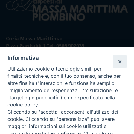
Curia Massa Marittima:
P.zza Garibaldi 1 Tel: 0566 902039
Informativa
Curia Piombino:
Via Don Minzoni,58/A Tel e Fax: 0565 32036
Utilizziamo cookie o tecnologie simili per
finalità tecniche e, con il tuo consenso, anche per
E-mail:
altre finalità ("interazioni e funzionalità semplici",
curia@diocesimassamarittima.it
"miglioramento dell'esperienza", "misurazione" e
"targeting e pubblicità") come specificato nella
SEGUICI SU
cookie policy.
Cliccando su "accetta" acconsenti all'utilizzo dei
cookie. Cliccando su "personalizza" puoi avere
maggiori informazioni sui cookie utilizzati e
personalizzare le tue preferenze. Cliccando su