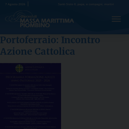
Skip
7 Agosto 2026
Santi Sisto II, papa, e compagni, martiri
to
content
Portoferraio: Incontro
Azione Cattolica