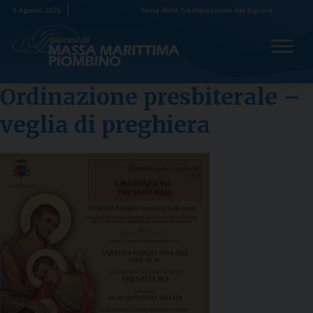
Skip
6 Agosto 2026
Festa della Trasfigurazione del Signore
to
content
Ordinazione presbiterale –
veglia di preghiera