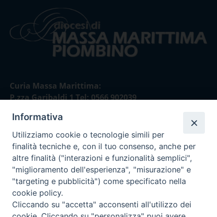
Curia Massa Marittima:
P.zza Garibaldi 1 Tel: 0566 902039
Informativa
Curia Piombino:
Via Don Minzoni,58/A Tel e Fax: 0565 32036
Utilizziamo cookie o tecnologie simili per
finalità tecniche e, con il tuo consenso, anche per
E-mail:
altre finalità ("interazioni e funzionalità semplici",
curia@diocesimassamarittima.it
"miglioramento dell'esperienza", "misurazione" e
"targeting e pubblicità") come specificato nella
SEGUICI SU
cookie policy.
Cliccando su "accetta" acconsenti all'utilizzo dei
cookie. Cliccando su "personalizza" puoi avere