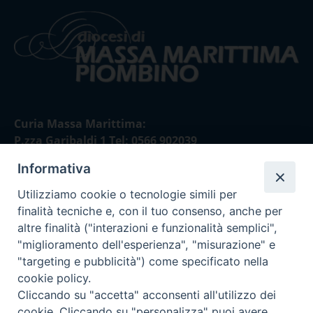
Curia Massa Marittima:
P.zza Garibaldi 1 Tel: 0566 902039
Informativa
Curia Piombino:
Via Don Minzoni,58/A Tel e Fax: 0565 32036
Utilizziamo cookie o tecnologie simili per
finalità tecniche e, con il tuo consenso, anche per
E-mail:
altre finalità ("interazioni e funzionalità semplici",
curia@diocesimassamarittima.it
"miglioramento dell'esperienza", "misurazione" e
"targeting e pubblicità") come specificato nella
SEGUICI SU
cookie policy.
Cliccando su "accetta" acconsenti all'utilizzo dei
cookie. Cliccando su "personalizza" puoi avere