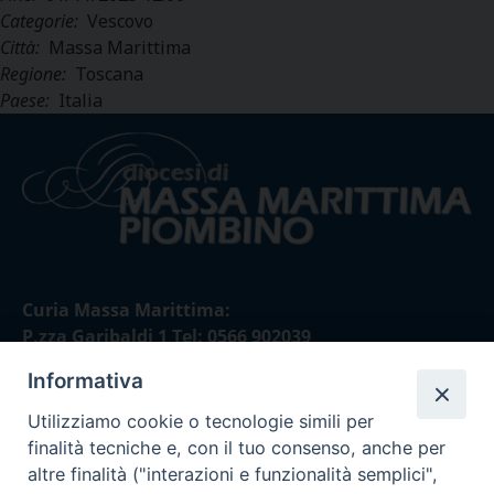
Categorie:
Vescovo
Città:
Massa Marittima
Regione:
Toscana
Paese:
Italia
Curia Massa Marittima:
P.zza Garibaldi 1 Tel: 0566 902039
Informativa
Curia Piombino:
Via Don Minzoni,58/A Tel e Fax: 0565 32036
Utilizziamo cookie o tecnologie simili per
finalità tecniche e, con il tuo consenso, anche per
E-mail:
altre finalità ("interazioni e funzionalità semplici",