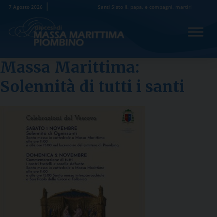
Skip
7 Agosto 2026
Santi Sisto II, papa, e compagni, martiri
to
content
Massa Marittima:
Solennità di tutti i santi