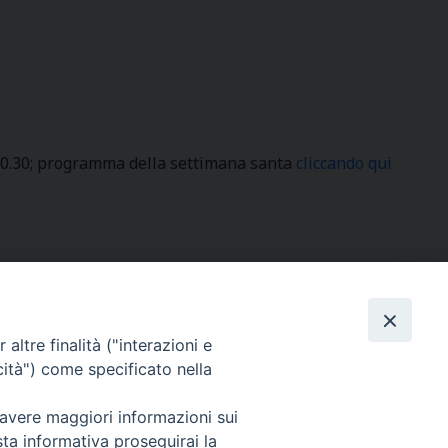
10.30; programma della settimana santa
cliccando qui
altre finalità ("interazioni e
SEGUICI SU
cità") come specificato nella
 avere maggiori informazioni sui
sta informativa proseguirai la