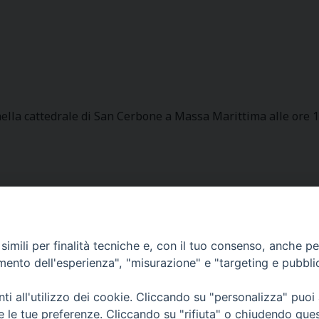
ella cattedrale di San Cerbone a Massa Marittima alle ore 
imili per finalità tecniche e, con il tuo consenso, anche per 
Curia Massa Marittima:
amento dell'esperienza", "misurazione" e "targeting e pubbli
P.zza Garibaldi 1 Tel: 0566 902039
i all'utilizzo dei cookie. Cliccando su "personalizza" puoi
Curia Piombino:
re le tue preferenze. Cliccando su "rifiuta" o chiudendo que
Via Don Minzoni,58/A Tel e Fax: 0565 32036