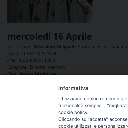
mercoledì
16
Aprile
Descrizione:
Mercoledì 16 aprile:
Santa messa crismale n
Inizio:
16/04/2025 10:30
Fine:
16/04/2025 12:00
Categorie:
Diocesi, Vescovo
Città:
Massa Marittima
Regione:
Toscana
Paese:
Italia
Informativa
Utilizziamo cookie o tecnologie s
funzionalità semplici", "miglior
cookie policy.
Cliccando su "accetta" acconsent
cookie utilizzati e personalizza