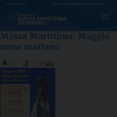
Skip
6 Agosto 2026
Festa della Trasfigurazione del Signore
to
content
Massa Marittima: Maggio
mese mariano