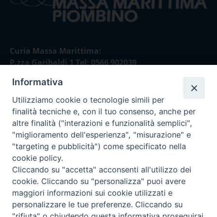
Curia Massa Marittima:
P.zza Garibaldi 1 Tel: 0566 902039
Informativa
Curia Piombino:
Via Don Minzoni,58/A Tel e Fax: 0565 32036
Utilizziamo cookie o tecnologie simili per
finalità tecniche e, con il tuo consenso, anche per
E-mail:
altre finalità ("interazioni e funzionalità semplici",
curia@diocesimassamarittima.it
"miglioramento dell'esperienza", "misurazione" e
"targeting e pubblicità") come specificato nella
SEGUICI SU
cookie policy.
Cliccando su "accetta" acconsenti all'utilizzo dei
cookie. Cliccando su "personalizza" puoi avere
maggiori informazioni sui cookie utilizzati e
personalizzare le tue preferenze. Cliccando su
Privacy policy - trasparenza
"rifiuta" o chiudendo questa informativa proseguirai