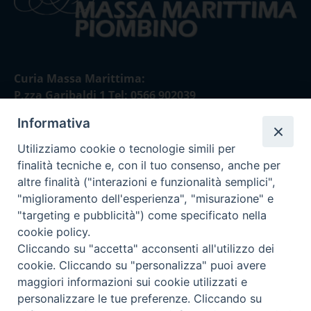
Curia Massa Marittima:
P.zza Garibaldi 1 Tel: 0566 902039
Informativa
Curia Piombino:
Via Don Minzoni,58/A Tel e Fax: 0565 32036
Utilizziamo cookie o tecnologie simili per
finalità tecniche e, con il tuo consenso, anche per
E-mail:
altre finalità ("interazioni e funzionalità semplici",
curia@diocesimassamarittima.it
"miglioramento dell'esperienza", "misurazione" e
"targeting e pubblicità") come specificato nella
SEGUICI SU
cookie policy.
Cliccando su "accetta" acconsenti all'utilizzo dei
cookie. Cliccando su "personalizza" puoi avere
maggiori informazioni sui cookie utilizzati e
personalizzare le tue preferenze. Cliccando su