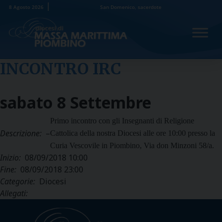
Skip
8 Agosto 2026
San Domenico, sacerdote
to
content
INCONTRO IRC
sabato
8
Settembre
Primo incontro con gli Insegnanti di Religione
Descrizione:
–
Cattolica della nostra Diocesi alle ore 10:00 presso la
Curia Vescovile in Piombino, Via don Minzoni 58/a.
Inizio:
08/09/2018 10:00
Fine:
08/09/2018 23:00
Categorie:
Diocesi
Allegati: