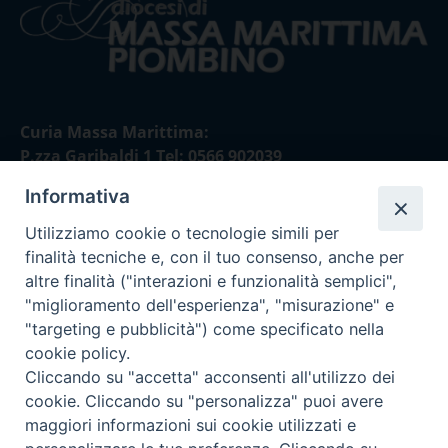
Curia Massa Marittima:
P.zza Garibaldi 1 Tel: 0566 902039
Informativa
Curia Piombino:
Via Don Minzoni,58/A Tel e Fax: 0565 32036
Utilizziamo cookie o tecnologie simili per
finalità tecniche e, con il tuo consenso, anche per
E-mail:
altre finalità ("interazioni e funzionalità semplici",
curia@diocesimassamarittima.it
"miglioramento dell'esperienza", "misurazione" e
"targeting e pubblicità") come specificato nella
SEGUICI SU
cookie policy.
Cliccando su "accetta" acconsenti all'utilizzo dei
cookie. Cliccando su "personalizza" puoi avere
maggiori informazioni sui cookie utilizzati e