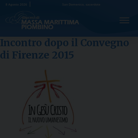
Skip
8 Agosto 2026
San Domenico, sacerdote
to
content
Incontro dopo il Convegno
di Firenze 2015