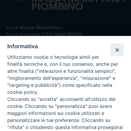
Curia Massa Marittima:
P.zza Garibaldi 1 Tel: 0566 902039
Informativa
Curia Piombino:
Via Don Minzoni,58/A Tel e Fax: 0565 32036
Utilizziamo cookie o tecnologie simili per
finalità tecniche e, con il tuo consenso, anche per
E-mail:
altre finalità ("interazioni e funzionalità semplici",
curia@diocesimassamarittima.it
"miglioramento dell'esperienza", "misurazione" e
"targeting e pubblicità") come specificato nella
SEGUICI SU
cookie policy.
Cliccando su "accetta" acconsenti all'utilizzo dei
cookie. Cliccando su "personalizza" puoi avere
maggiori informazioni sui cookie utilizzati e
personalizzare le tue preferenze. Cliccando su
Privacy policy - trasparenza
"rifiuta" o chiudendo questa informativa proseguirai