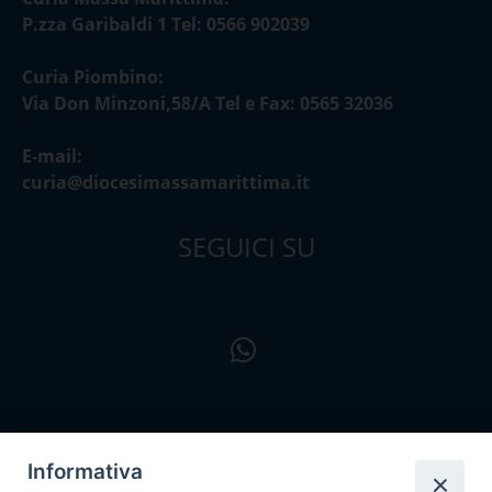
P.zza Garibaldi 1 Tel: 0566 902039
Curia Piombino:
Via Don Minzoni,58/A Tel e Fax: 0565 32036
E-mail:
curia@diocesimassamarittima.it
SEGUICI SU
Informativa