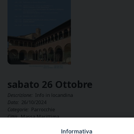
sabato
26
Ottobre
Descrizione:
Info in locandina
Data:
26/10/2024
Categorie:
Parrocchie
Città:
Massa Marittima
Regione:
Toscana
Paese:
Italia
Informativa